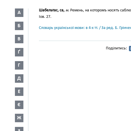
Шабельтас, са,
м.
Ремень, на которомъ носятъ саблю
А
Іов. 27.
Б
Словарь української мови: в 4-х тт. / За ред. Б. Грін
В
Поділитись:
Ґ
Г
Д
Е
Є
Ж