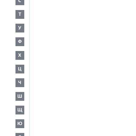
С
Т
У
Ф
Х
Ц
Ч
Ш
Щ
Ю