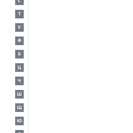
С
Т
У
Ф
Х
Ц
Ч
Ш
Щ
Ю