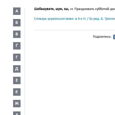
Шабашувати, шую, єш,
гл.
Праздновать субботній ден
А
Словарь української мови: в 4-х тт. / За ред. Б. Грін
Б
В
Поділитись:
Ґ
Г
Д
Е
Є
Ж