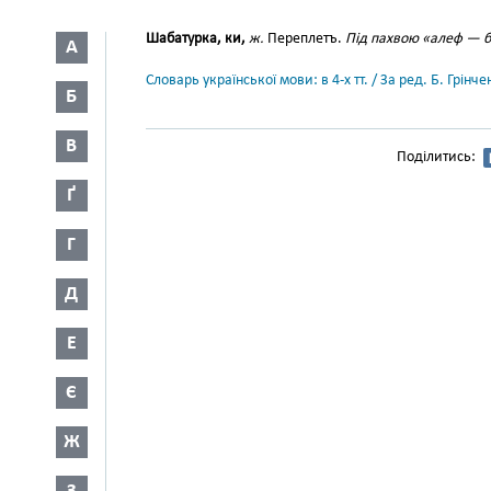
Шабатурка, ки,
ж.
Переплетъ.
Під пахвою «алеф — бе
А
Словарь української мови: в 4-х тт. / За ред. Б. Грін
Б
В
Поділитись:
Ґ
Г
Д
Е
Є
Ж