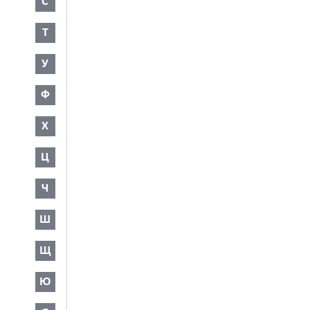
С
Т
У
Ф
Х
Ц
Ч
Ш
Щ
Ю