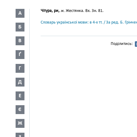
Чітура, ри,
ж.
Жестянка. Вх. Зн. 81.
А
Словарь української мови: в 4-х тт. / За ред. Б. Грін
Б
В
Поділитись:
Ґ
Г
Д
Е
Є
Ж