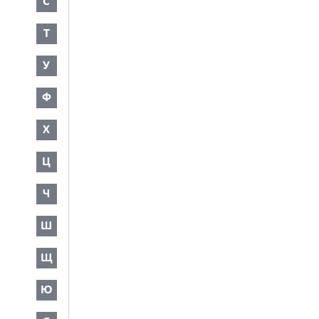
С
Т
У
Ф
Х
Ц
Ч
Ш
Щ
Ю