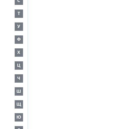
С
Т
У
Ф
Х
Ц
Ч
Ш
Щ
Ю