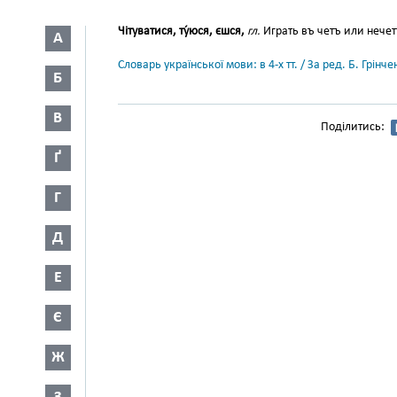
Чітуватися, ту́юся, єшся,
гл.
Играть въ четъ или нече
А
Словарь української мови: в 4-х тт. / За ред. Б. Грін
Б
В
Поділитись:
Ґ
Г
Д
Е
Є
Ж