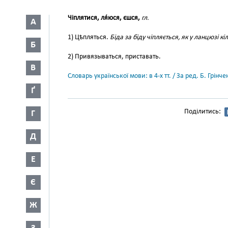
Чіплятися, ля́юся, єшся,
гл.
А
1) Цѣпляться.
Біда за біду чіпляється, як у ланцюзі кі
Б
2) Привязываться, приставать.
В
Словарь української мови: в 4-х тт. / За ред. Б. Грін
Ґ
Поділитись:
Г
Д
Е
Є
Ж