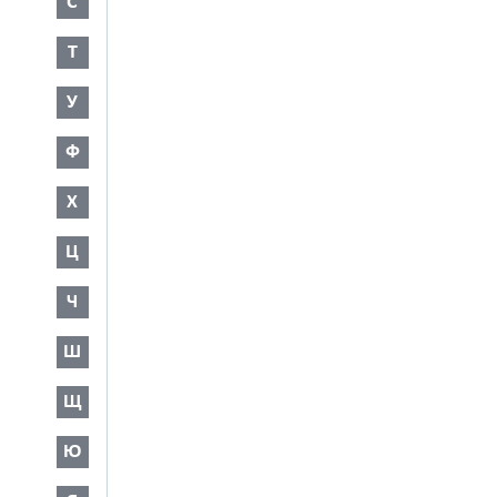
С
Т
У
Ф
Х
Ц
Ч
Ш
Щ
Ю