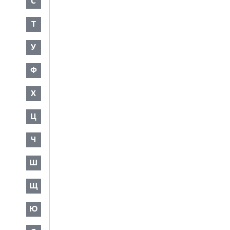
С
Т
У
Ф
Х
Ц
Ч
Ш
Щ
Ю