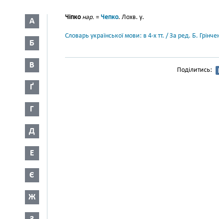
Чіпко
нар.
=
Чепко
. Лохв. у.
А
Словарь української мови: в 4-х тт. / За ред. Б. Грін
Б
В
Поділитись:
Ґ
Г
Д
Е
Є
Ж