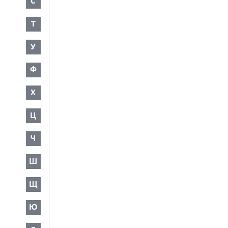
С
Т
У
Ф
Х
Ц
Ч
Ш
Щ
Ю