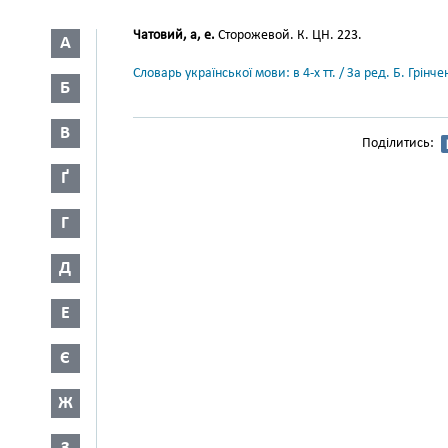
Чатовий, а, е.
Сторожевой. К. ЦН. 223.
А
Словарь української мови: в 4-х тт. / За ред. Б. Грін
Б
В
Поділитись:
Ґ
Г
Д
Е
Є
Ж