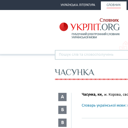
УКРАЇНСЬКА ЛІТЕРАТУРА
СЛОВНИК
ЧАСУНКА
Часунка, ки,
ж.
Корова, св
А
Словарь української мови: в
Б
В