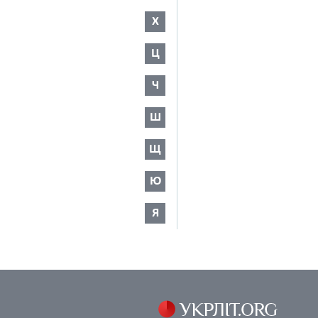
Х
Ц
Ч
Ш
Щ
Ю
Я