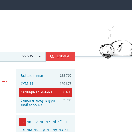
66 605
ШУКАТИ
Всі словники
199 760
СУМ-11
129 375
Словарь Грінченка
66 605
Знаки етнокультури
3 780
Жайворонка
ча
чв
че
чє
чи
чі
чї
чк
чл
чм
чо
чр
чт
чу
чх
чя