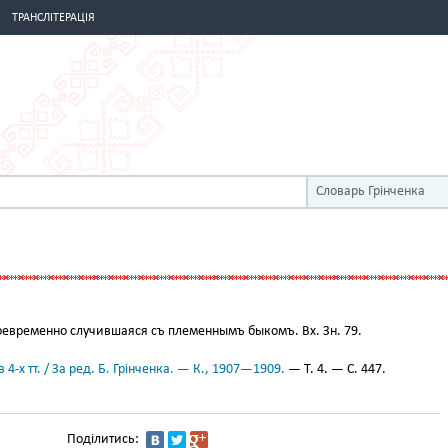
ТРАНСЛІТЕРАЦІЯ
Словарь Грінченка
оевременно случившаяся съ племеннымъ быкомъ. Вх. Зн. 79.
 4-х тт. / За ред. Б. Грінченка. — К., 1907—1909.
— Т. 4. — С. 447.
Поділитись: