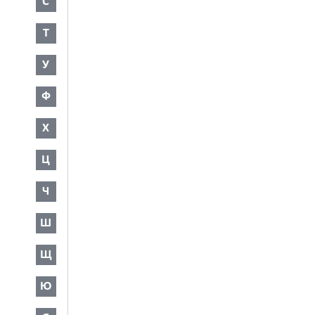
С
Т
У
Ф
Х
Ц
Ч
Ш
Щ
Ю