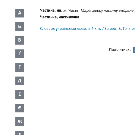
Частина, ни,
ж.
Часть.
Марія добру частину вибрала.
А
Частинка, частиночка
.
Б
Словарь української мови: в 4-х тт. / За ред. Б. Грін
В
Поділитись:
Ґ
Г
Д
Е
Є
Ж