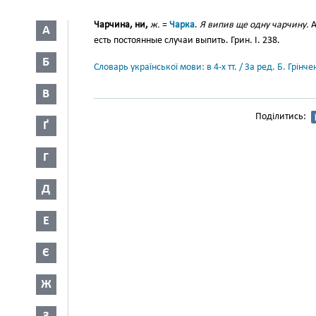
Чарчина, ни,
ж.
=
Чарка
.
Я випив ще одну чарчину.
А
А
есть постоянные случаи выпить. Грин. І. 238.
Б
Словарь української мови: в 4-х тт. / За ред. Б. Грін
В
Поділитись:
Ґ
Г
Д
Е
Є
Ж