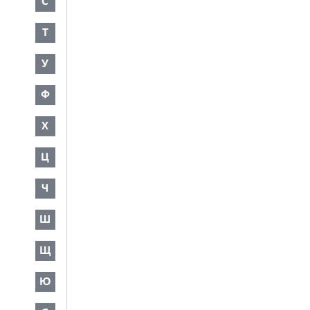
С
Т
У
Ф
Х
Ц
Ч
Ш
Щ
Ю