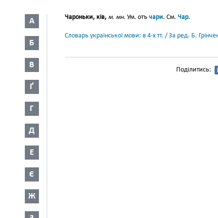
Чароньки, ків,
м. мн.
Ум. отъ
чари
. См.
Чар
.
А
Словарь української мови: в 4-х тт. / За ред. Б. Грін
Б
В
Поділитись:
Ґ
Г
Д
Е
Є
Ж