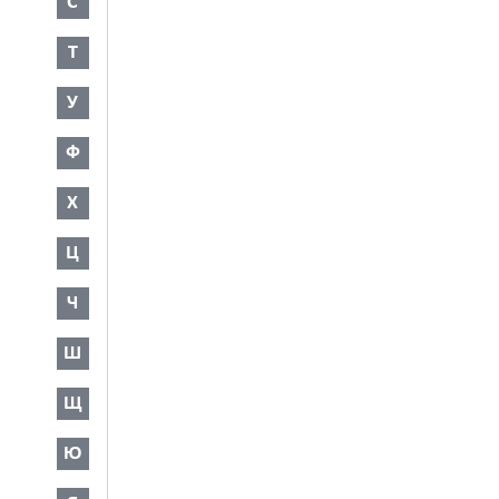
С
Т
У
Ф
Х
Ц
Ч
Ш
Щ
Ю