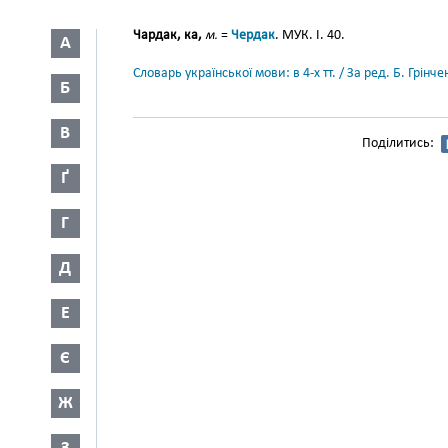
Чардак, ка,
м.
=
Чердак
. МУК. І. 40.
А
Словарь української мови: в 4-х тт. / За ред. Б. Грін
Б
В
Поділитись:
Ґ
Г
Д
Е
Є
Ж