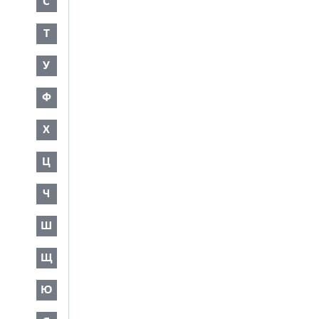
С
Т
У
Ф
Х
Ц
Ч
Ш
Щ
Ю