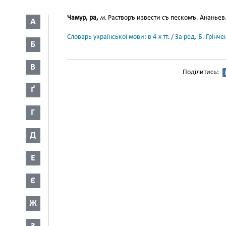
Чамур, ра,
м.
Растворъ извести съ пескомъ. Ананьев.
А
Словарь української мови: в 4-х тт. / За ред. Б. Грін
Б
В
Поділитись:
Ґ
Г
Д
Е
Є
Ж