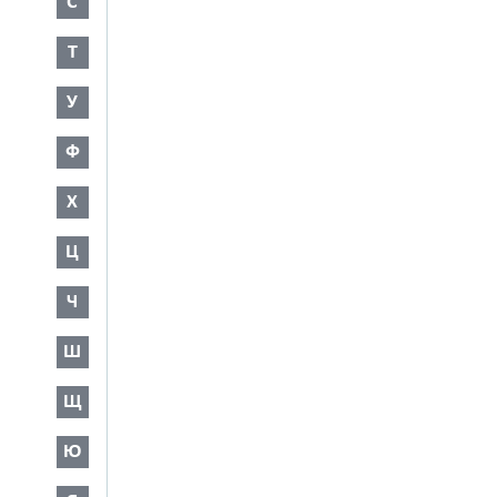
С
Т
У
Ф
Х
Ц
Ч
Ш
Щ
Ю