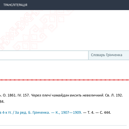
ТРАНСЛІТЕРАЦІЯ
Словарь Грінченка
 О. 1861. IV. 157.
Через плечі чамайдан висить невеличкий.
Св. Л. 192.
 84.
 4-х тт. / За ред. Б. Грінченка. — К., 1907—1909.
— Т. 4. — С. 444.