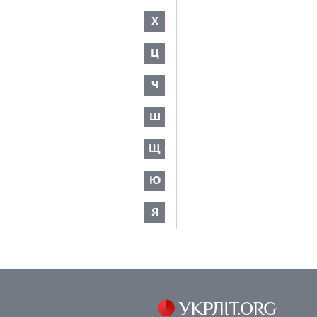
Х
Ц
Ч
Ш
Щ
Ю
Я