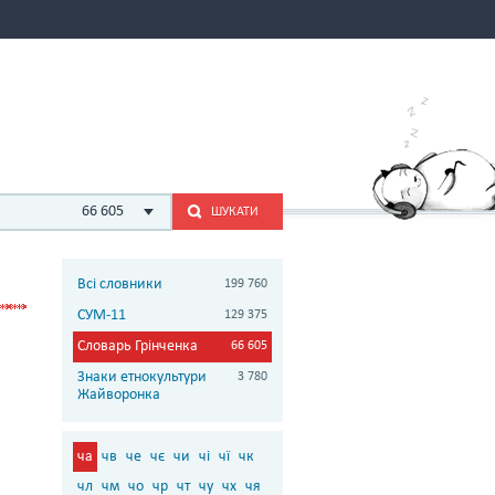
66 605
ШУКАТИ
Всі словники
199 760
СУМ-11
129 375
Словарь Грінченка
66 605
Знаки етнокультури
3 780
Жайворонка
ча
чв
че
чє
чи
чі
чї
чк
чл
чм
чо
чр
чт
чу
чх
чя