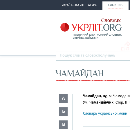
УКРАЇНСЬКА ЛІТЕРАТУРА
СЛОВНИК
ЧАМАЙДАН
Чамайдан, ну,
м.
Чемоданъ.
А
Ум.
Чамайда́нчик
. Стор. II.
Б
Словарь української мови: в
В