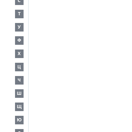
С
Т
У
Ф
Х
Ц
Ч
Ш
Щ
Ю