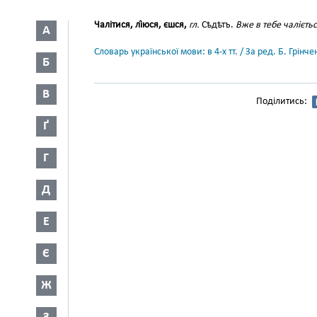
Чалітися, лі́юся, єшся,
гл.
Сѣдѣтъ.
Вже в тебе чалієть
А
Словарь української мови: в 4-х тт. / За ред. Б. Грін
Б
В
Поділитись:
Ґ
Г
Д
Е
Є
Ж