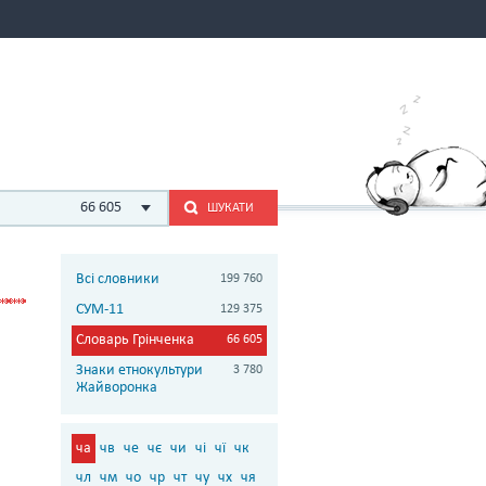
66 605
ШУКАТИ
Всі словники
199 760
СУМ-11
129 375
Словарь Грінченка
66 605
Знаки етнокультури
3 780
Жайворонка
ча
чв
че
чє
чи
чі
чї
чк
чл
чм
чо
чр
чт
чу
чх
чя