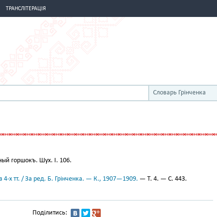
ТРАНСЛІТЕРАЦІЯ
Словарь Грінченка
й горшокъ. Шух. I. 106.
 4-х тт. / За ред. Б. Грінченка. — К., 1907—1909.
— Т. 4. — С. 443.
Поділитись: