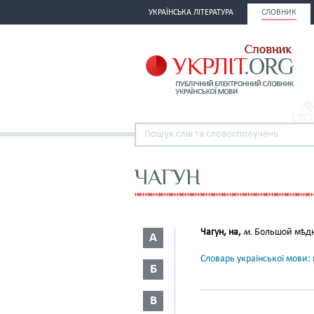
УКРАЇНСЬКА ЛІТЕРАТУРА
СЛОВНИК
ЧАГУН
Чагун, на,
м.
Большой мѣдны
А
Словарь української мови: в
Б
В