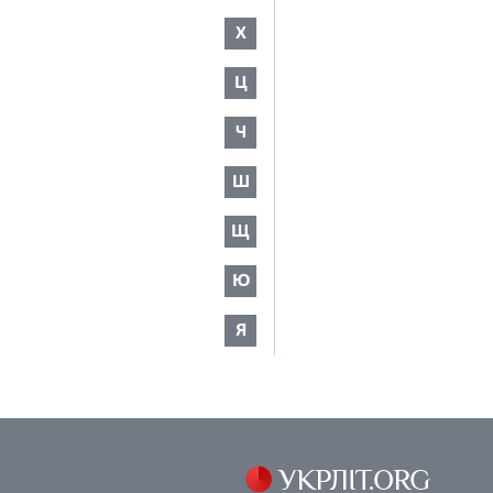
Х
Ц
Ч
Ш
Щ
Ю
Я