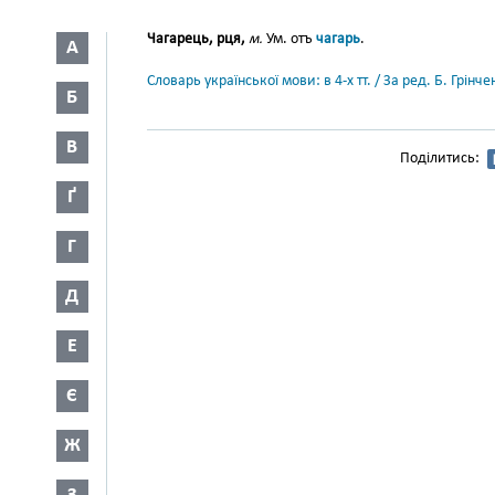
Чагарець, рця,
м.
Ум. отъ
чагарь
.
А
Словарь української мови: в 4-х тт. / За ред. Б. Грін
Б
В
Поділитись:
Ґ
Г
Д
Е
Є
Ж