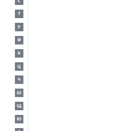
С
Т
У
Ф
Х
Ц
Ч
Ш
Щ
Ю