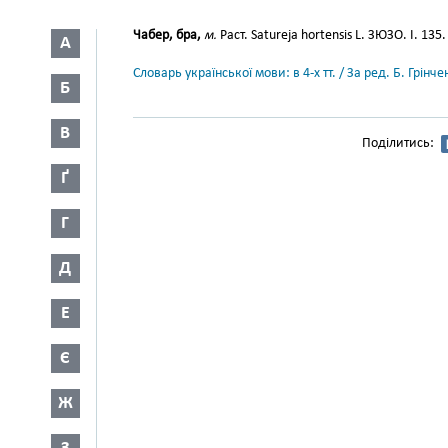
Чабер, бра,
м.
Раст. Satureja hortensis L. ЗЮЗО. І. 135.
А
Словарь української мови: в 4-х тт. / За ред. Б. Грін
Б
В
Поділитись:
Ґ
Г
Д
Е
Є
Ж