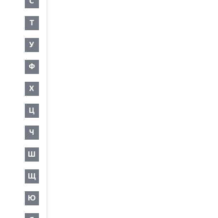
С
Т
У
Ф
Х
Ц
Ч
Ш
Щ
Ю