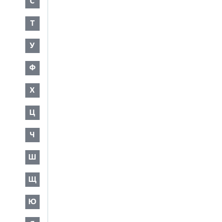
С
Т
У
Ф
Х
Ц
Ч
Ш
Щ
Ю