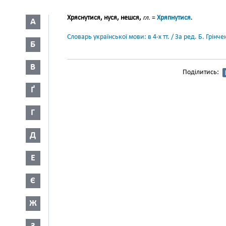
Хряснутися, нуся, нешся,
гл.
=
Хряпнутися
.
А
Словарь української мови: в 4-х тт. / За ред. Б. Грін
Б
В
Поділитись:
Ґ
Г
Д
Е
Є
Ж