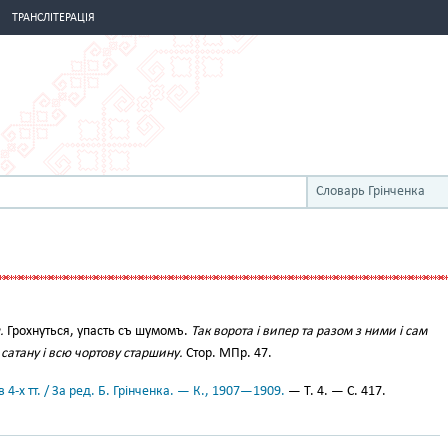
ТРАНСЛІТЕРАЦІЯ
Словарь Грінченка
.
Грохнуться, упасть съ шумомъ.
Так ворота і випер та разом з ними і сам
 сатану і всю чортову старшину.
Стор. МПр. 47.
 4-х тт. / За ред. Б. Грінченка. — К., 1907—1909.
— Т. 4. — С. 417.