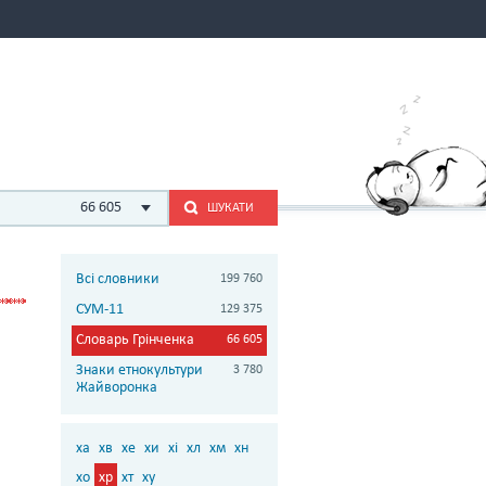
66 605
ШУКАТИ
Всі словники
199 760
СУМ-11
129 375
Словарь Грінченка
66 605
Знаки етнокультури
3 780
Жайворонка
ха
хв
хе
хи
хі
хл
хм
хн
хо
хр
хт
ху