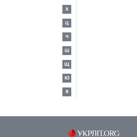
Х
Ц
Ч
Ш
Щ
Ю
Я