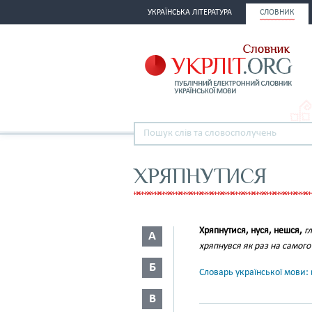
УКРАЇНСЬКА ЛІТЕРАТУРА
СЛОВНИК
ХРЯПНУТИСЯ
Хряпнутися, нуся, нешся,
гл
А
хряпнувся як раз на самого
Б
Словарь української мови: в
В