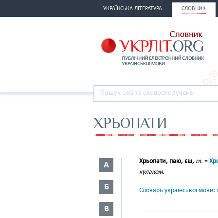
УКРАЇНСЬКА ЛІТЕРАТУРА
СЛОВНИК
ХРЬОПАТИ
Хрьопати, паю, єш,
гл.
=
Хр
А
кулаком.
Б
Словарь української мови: в
В