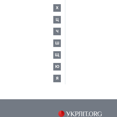
Х
Ц
Ч
Ш
Щ
Ю
Я