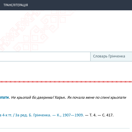
ТРАНСЛІТЕРАЦІЯ
Словарь Грінченка
опати
.
Не хрьопай бо дверима!
Харьк.
Як почала мене по спині хрьопати
 4-х тт. / За ред. Б. Грінченка. — К., 1907—1909.
— Т. 4. — С. 417.