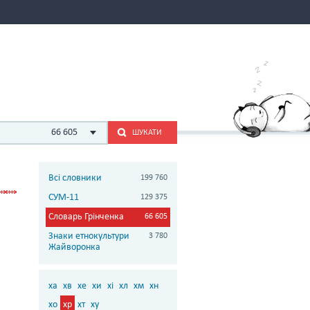
66 605
ШУКАТИ
Всі словники
199 760
СУМ-11
129 375
Словарь Грінченка
66 605
Знаки етнокультури
3 780
Жайворонка
ха
хв
хе
хи
хі
хл
хм
хн
хо
хр
хт
ху