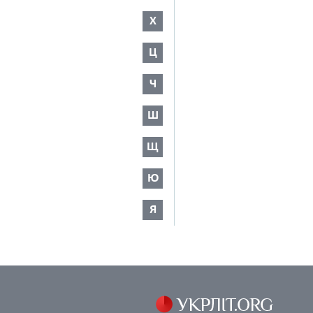
Х
Ц
Ч
Ш
Щ
Ю
Я