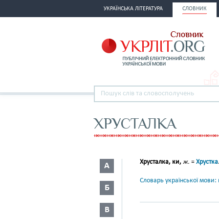
УКРАЇНСЬКА ЛІТЕРАТУРА
СЛОВНИК
ХРУСТАЛКА
Хрусталка, ки,
ж.
=
Хрустка
А
Словарь української мови: в
Б
В