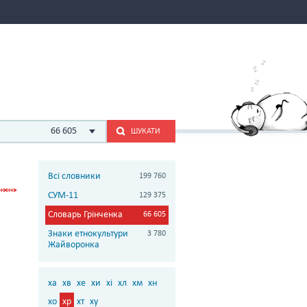
66 605
ШУКАТИ
Всі словники
199 760
СУМ-11
129 375
Словарь Грінченка
66 605
Знаки етнокультури
3 780
Жайворонка
ха
хв
хе
хи
хі
хл
хм
хн
хо
хр
хт
ху