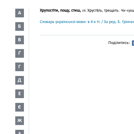
Хрупостіти, пощу, стиш,
гл.
Хрустѣть, трещать.
Чи чуєш
А
Словарь української мови: в 4-х тт. / За ред. Б. Грін
Б
В
Поділитись:
Ґ
Г
Д
Е
Є
Ж