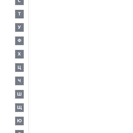
С
Т
У
Ф
Х
Ц
Ч
Ш
Щ
Ю