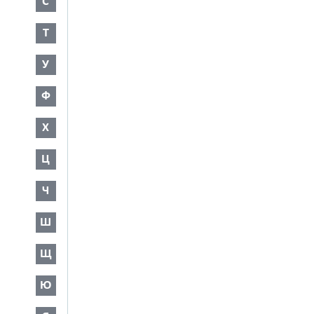
С
Т
У
Ф
Х
Ц
Ч
Ш
Щ
Ю