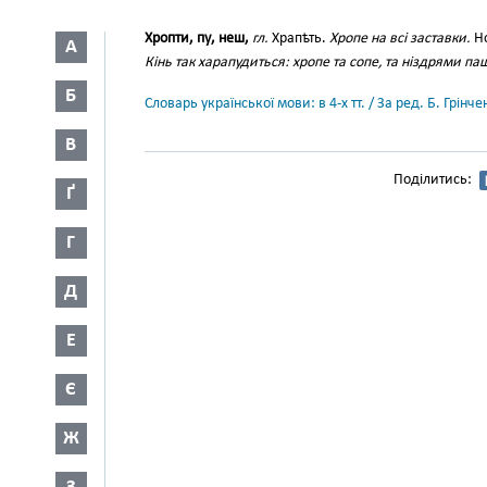
Хропти, пу, неш,
гл.
Храпѣть.
Хропе на всі заставки.
Но
А
Кінь так харапудиться: хропе та сопе, та ніздрями па
Б
Словарь української мови: в 4-х тт. / За ред. Б. Грін
В
Поділитись:
Ґ
Г
Д
Е
Є
Ж