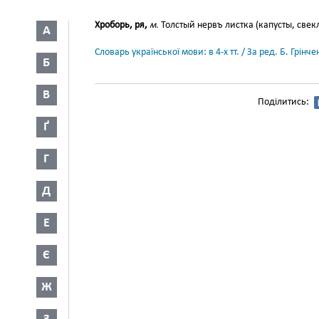
Хроборь, ря,
м.
Толстый нервъ листка (капусты, свеклы
А
Словарь української мови: в 4-х тт. / За ред. Б. Грін
Б
В
Поділитись:
Ґ
Г
Д
Е
Є
Ж