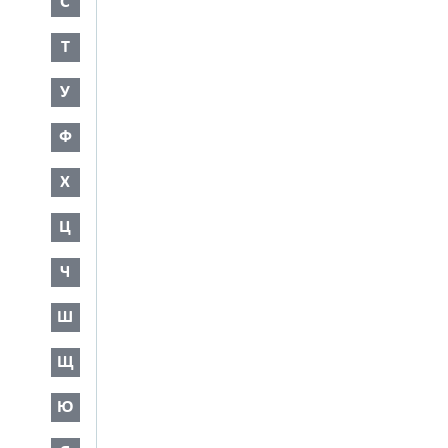
С
Т
У
Ф
Х
Ц
Ч
Ш
Щ
Ю