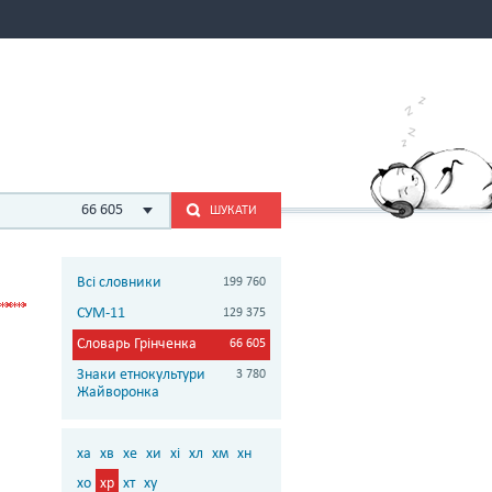
66 605
ШУКАТИ
Всі словники
199 760
СУМ-11
129 375
Словарь Грінченка
66 605
Знаки етнокультури
3 780
Жайворонка
ха
хв
хе
хи
хі
хл
хм
хн
хо
хр
хт
ху