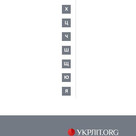
Х
Ц
Ч
Ш
Щ
Ю
Я