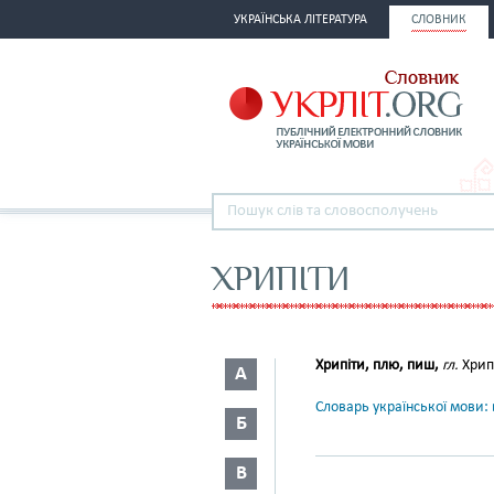
УКРАЇНСЬКА ЛІТЕРАТУРА
СЛОВНИК
ХРИПІТИ
Хрипіти, плю, пиш,
гл.
Хрип
А
Словарь української мови: в
Б
В