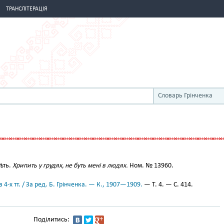
ТРАНСЛІТЕРАЦІЯ
Словарь Грінченка
ѣть.
Хрипить у грудях, не буть мені в людях.
Ном. № 13960.
 4-х тт. / За ред. Б. Грінченка. — К., 1907—1909.
— Т. 4. — С. 414.
Поділитись: