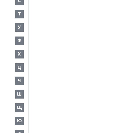
С
Т
У
Ф
Х
Ц
Ч
Ш
Щ
Ю