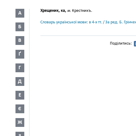
Хрещеник, ка,
м.
Крестникъ.
А
Словарь української мови: в 4-х тт. / За ред. Б. Грін
Б
В
Поділитись:
Ґ
Г
Д
Е
Є
Ж