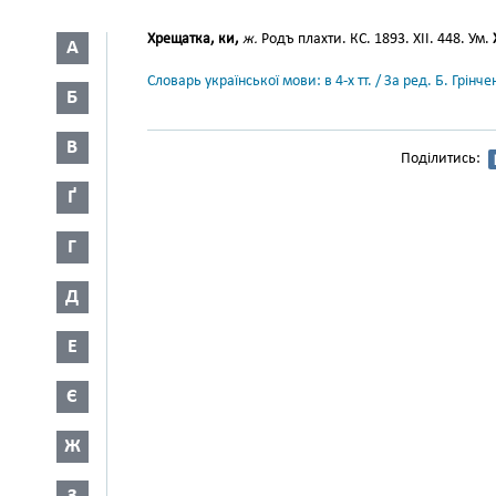
Хрещатка, ки,
ж.
Родъ плахти. КС. 1893. XII. 448. Ум.
А
Словарь української мови: в 4-х тт. / За ред. Б. Грін
Б
В
Поділитись:
Ґ
Г
Д
Е
Є
Ж