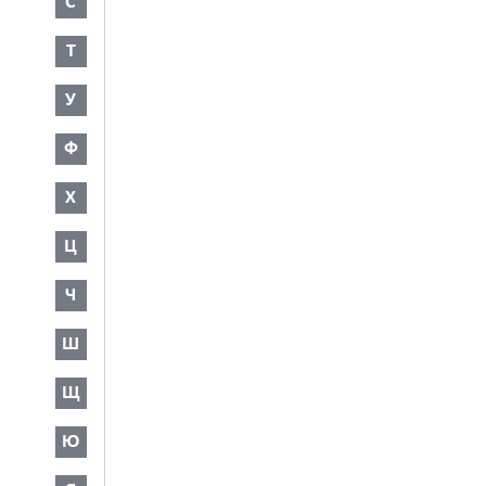
С
Т
У
Ф
Х
Ц
Ч
Ш
Щ
Ю