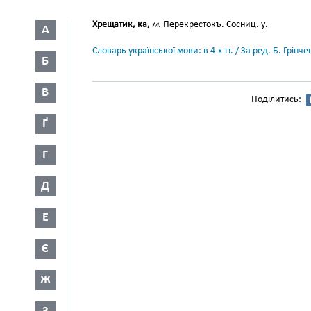
Хрещатик, ка,
м.
Перекрестокъ. Сосниц. у.
А
Словарь української мови: в 4-х тт. / За ред. Б. Грін
Б
В
Поділитись:
Ґ
Г
Д
Е
Є
Ж