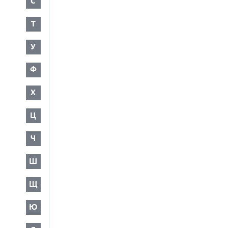
С
Т
У
Ф
Х
Ц
Ч
Ш
Щ
Ю