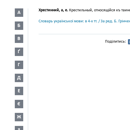
Хрестинний, а, е.
Крестильный, относящійся къ таинс
А
Словарь української мови: в 4-х тт. / За ред. Б. Грін
Б
В
Поділитись:
Ґ
Г
Д
Е
Є
Ж