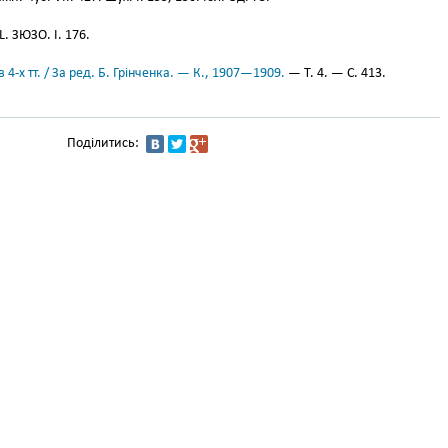
 L. ЗЮЗО. І. 176.
 4-х тт. / За ред. Б. Грінченка. — К., 1907—1909.
— Т. 4. — С. 413.
Поділитись: