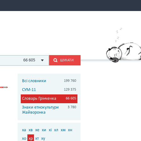
66 605
ШУКАТИ
Всі словники
199 760
СУМ-11
129 375
Словарь Грінченка
66 605
Знаки етнокультури
3 780
Жайворонка
ха
хв
хе
хи
хі
хл
хм
хн
хо
хр
хт
ху