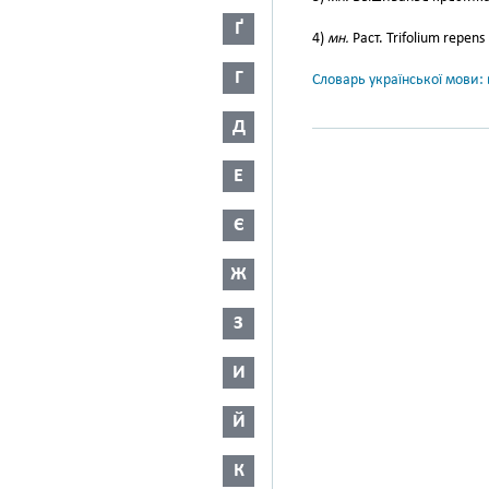
Ґ
4)
мн.
Раст. Trifolium repens
Г
Словарь української мови: в
Д
Е
Є
Ж
З
И
Й
К