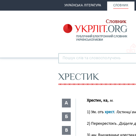
УКРАЇНСЬКА ЛІТЕРАТУРА
СЛОВНИК
ХРЕСТИК
Хрестик, ка,
м.
А
1) Ум. отъ
хрест
.
Гостинці в
Б
2) Перекрестокъ.
Доїдете д
В
3)
мн.
Вышиванье крестиками.