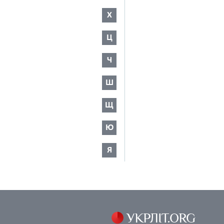
Х
Ц
Ч
Ш
Щ
Ю
Я