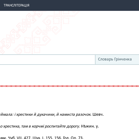
ТРАНСЛІТЕРАЦІЯ
Словарь Грінченка
иймала: і хрестики й дукачики, й намиста разочок.
Шевч.
о хрестика, там в корчмі роспитайте дорогу.
Нѣжин. у.
 Чуб. VII. 427. Шух. І. 155, 156. Гол. Од. 73.