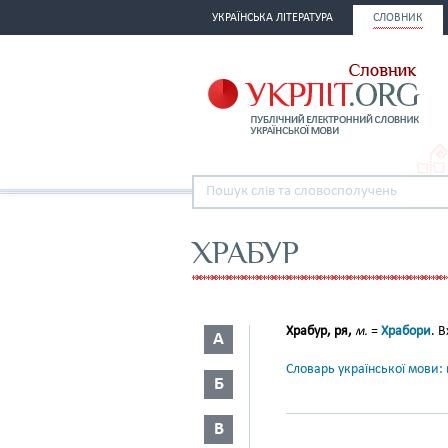
УКРАЇНСЬКА ЛІТЕРАТУРА
СЛОВНИК
ХРАБУР
Храбур, ря,
м.
=
Храбори
. В
А
Словарь української мови: в
Б
В