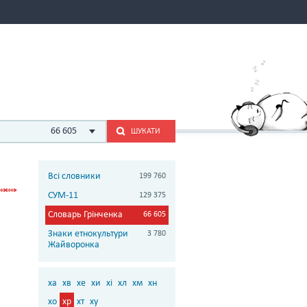
66 605
ШУКАТИ
Всі словники
199 760
СУМ-11
129 375
Словарь Грінченка
66 605
Знаки етнокультури
3 780
Жайворонка
ха
хв
хе
хи
хі
хл
хм
хн
хо
хр
хт
ху