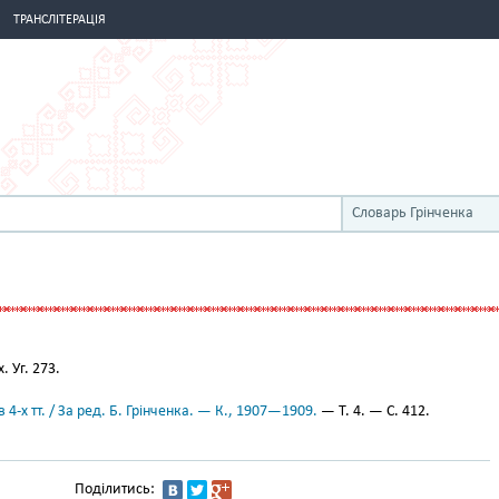
ТРАНСЛІТЕРАЦІЯ
Словарь Грінченка
х. Уг. 273.
 4-х тт. / За ред. Б. Грінченка. — К., 1907—1909.
— Т. 4. — С. 412.
Поділитись: