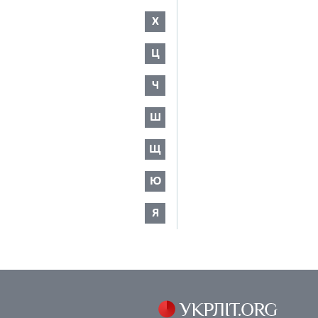
Х
Ц
Ч
Ш
Щ
Ю
Я