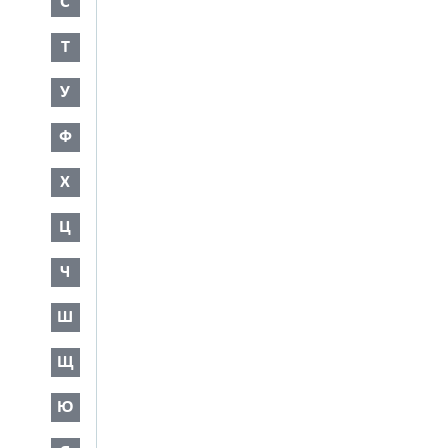
С
Т
У
Ф
Х
Ц
Ч
Ш
Щ
Ю