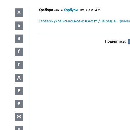
Храбори
мн.
=
Хорбури
. Вх. Лем. 479.
А
Словарь української мови: в 4-х тт. / За ред. Б. Грін
Б
В
Поділитись:
Ґ
Г
Д
Е
Є
Ж