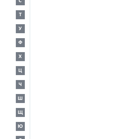
С
Т
У
Ф
Х
Ц
Ч
Ш
Щ
Ю