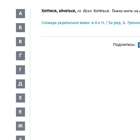
Хотітися, хо́четься,
гл. безл.
Хотѣться.
Тяжко жить на с
А
Словарь української мови: в 4-х тт. / За ред. Б. Грін
Б
В
Поділитись:
Ґ
Г
Д
Е
Є
Ж