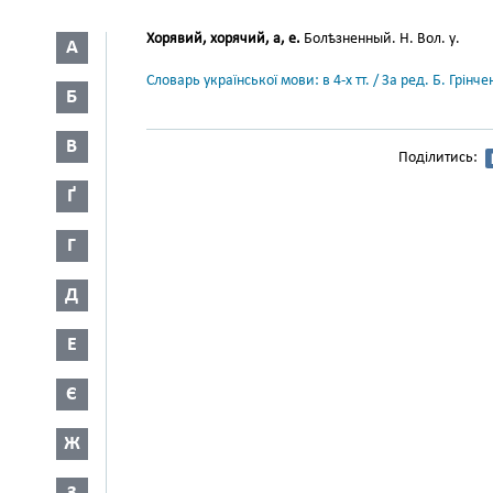
Хорявий, хорячий, а, е.
Болѣзненный. Н. Вол. у.
А
Словарь української мови: в 4-х тт. / За ред. Б. Грін
Б
В
Поділитись:
Ґ
Г
Д
Е
Є
Ж