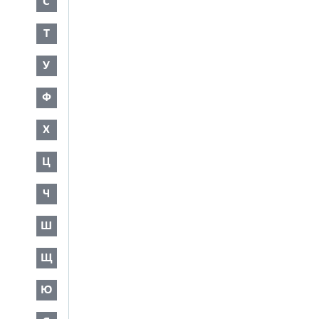
С
Т
У
Ф
Х
Ц
Ч
Ш
Щ
Ю