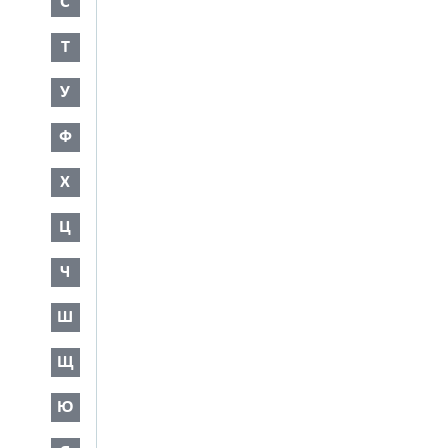
С
Т
У
Ф
Х
Ц
Ч
Ш
Щ
Ю