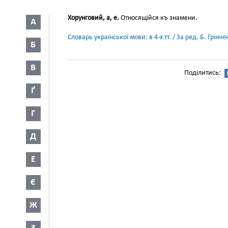
Хорунговий, а, е.
Относящійся къ знамени.
А
Словарь української мови: в 4-х тт. / За ред. Б. Грін
Б
В
Поділитись:
Ґ
Г
Д
Е
Є
Ж