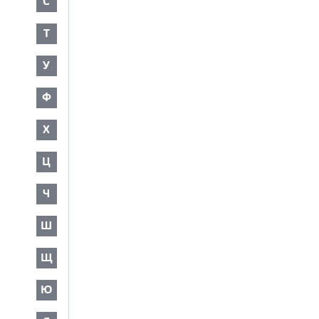
С
Т
У
Ф
Х
Ц
Ч
Ш
Щ
Ю