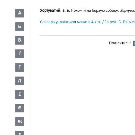
Хортуватий, а, е.
Похожій на борзую собаку.
Хортуват
А
Словарь української мови: в 4-х тт. / За ред. Б. Грін
Б
В
Поділитись:
Ґ
Г
Д
Е
Є
Ж