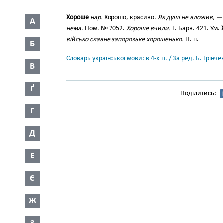
Хороше
нар.
Хорошо, красиво.
Як душі не вложив, —
А
нема.
Ном. № 2052.
Хороше вчили.
Г. Барв. 421. Ум.
військо славне запорозьке хорошенько.
Н. п.
Б
Словарь української мови: в 4-х тт. / За ред. Б. Грін
В
Ґ
Поділитись:
Г
Д
Е
Є
Ж