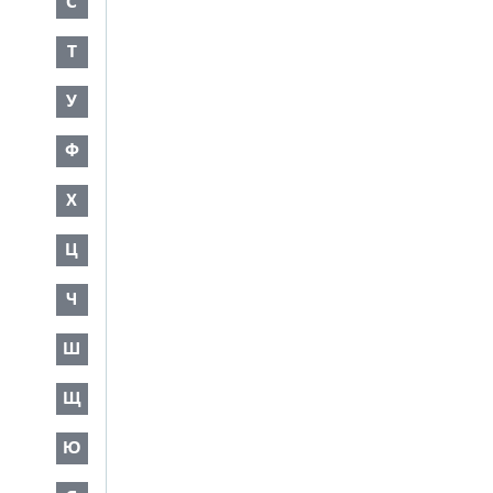
С
Т
У
Ф
Х
Ц
Ч
Ш
Щ
Ю