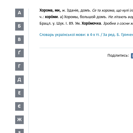
Хорома, ми,
ж.
Зданіе, домъ.
Се та хорома, що кулі іл
А
ч.:
хоро́ми
. а) Хоромы, большой домъ.
Не літають во
Брацл. у. Шух. І. 89. Ум.
Хоро́мочка
.
Зробив з сосни х
Б
Словарь української мови: в 4-х тт. / За ред. Б. Грін
В
Ґ
Поділитись:
Г
Д
Е
Є
Ж