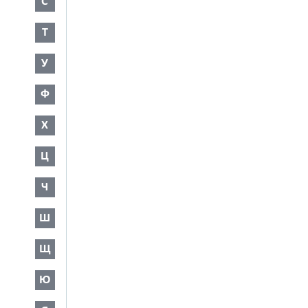
С
Т
У
Ф
Х
Ц
Ч
Ш
Щ
Ю