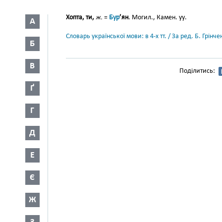
Хопта, ти,
ж.
=
Бур
’ян
. Могил., Камен. уу.
А
Словарь української мови: в 4-х тт. / За ред. Б. Грін
Б
В
Поділитись:
Ґ
Г
Д
Е
Є
Ж