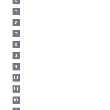
С
Т
У
Ф
Х
Ц
Ч
Ш
Щ
Ю