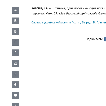
Холоша, ші,
ж.
Штанина, одна половина, одна нога 
А
підкачав.
Мнж. 27.
Мав без матні одні холоші і тільк
Б
Словарь української мови: в 4-х тт. / За ред. Б. Грін
В
Поділитись:
Ґ
Г
Д
Е
Є
Ж