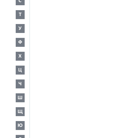
С
Т
У
Ф
Х
Ц
Ч
Ш
Щ
Ю