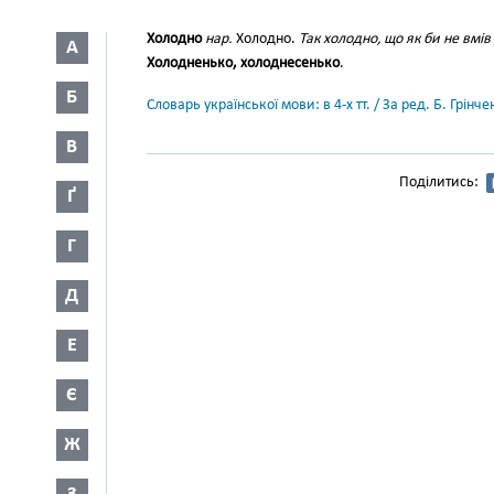
Холодно
нар.
Холодно.
Так холодно, що як би не вмів
А
Холодненько, холоднесенько
.
Б
Словарь української мови: в 4-х тт. / За ред. Б. Грін
В
Поділитись:
Ґ
Г
Д
Е
Є
Ж