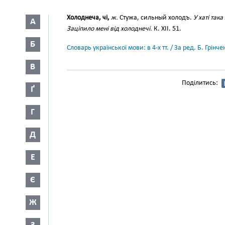
Холоднеча, чі,
ж.
Стужа, сильный холодъ.
У хаті так
А
Заціпило мені від холоднечі.
К. XII. 51.
Б
Словарь української мови: в 4-х тт. / За ред. Б. Грін
В
Поділитись:
Ґ
Г
Д
Е
Є
Ж