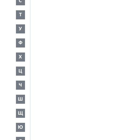
С
Т
У
Ф
Х
Ц
Ч
Ш
Щ
Ю