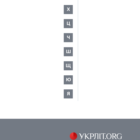
Х
Ц
Ч
Ш
Щ
Ю
Я