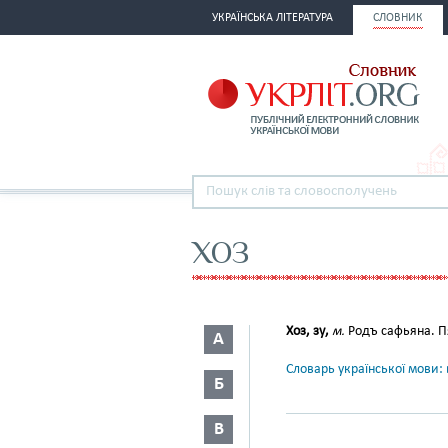
УКРАЇНСЬКА ЛІТЕРАТУРА
СЛОВНИК
ХОЗ
Хоз, зу,
м.
Родъ сафьяна. Пя
А
Словарь української мови: в
Б
В