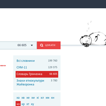
66 605
ШУКАТИ
Всі словники
199 760
СУМ-11
129 375
Словарь Грінченка
66 605
Знаки етнокультури
3 780
Жайворонка
ха
хв
хе
хи
хі
хл
хм
хн
хо
хр
хт
ху