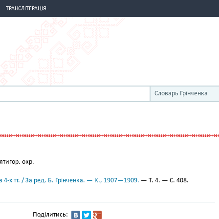
ТРАНСЛІТЕРАЦІЯ
Словарь Грінченка
тигор. окр.
 4-х тт. / За ред. Б. Грінченка. — К., 1907—1909.
— Т. 4. — С. 408.
Поділитись: