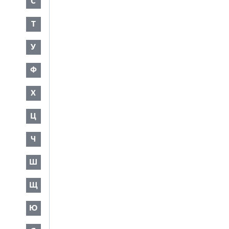
С
Т
У
Ф
Х
Ц
Ч
Ш
Щ
Ю