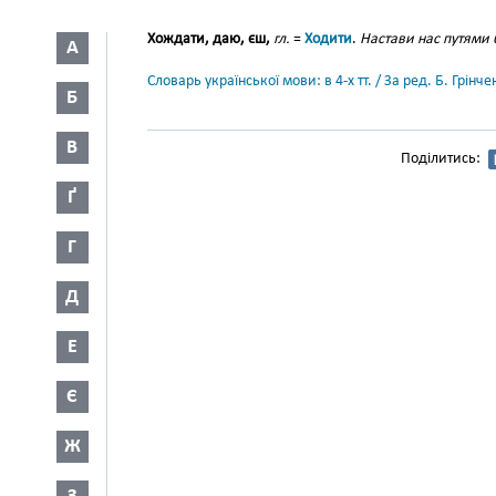
Хождати, даю, єш,
гл.
=
Ходити
.
Настави нас путями
А
Словарь української мови: в 4-х тт. / За ред. Б. Грін
Б
В
Поділитись:
Ґ
Г
Д
Е
Є
Ж