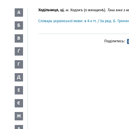
Ходільниця, ці,
ж.
Ходокъ (о женщинѣ).
Така вже з м
А
Словарь української мови: в 4-х тт. / За ред. Б. Грін
Б
В
Поділитись:
Ґ
Г
Д
Е
Є
Ж