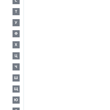
С
Т
У
Ф
Х
Ц
Ч
Ш
Щ
Ю