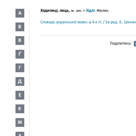
Ходилиці, лиць,
ж. мн.
=
Хідлі
. Желех.
А
Словарь української мови: в 4-х тт. / За ред. Б. Грін
Б
В
Поділитись:
Ґ
Г
Д
Е
Є
Ж