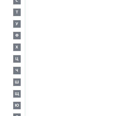
С
Т
У
Ф
Х
Ц
Ч
Ш
Щ
Ю