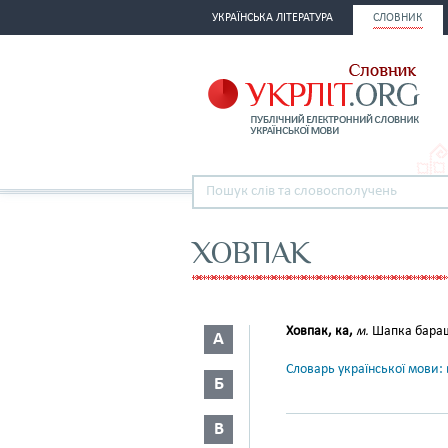
УКРАЇНСЬКА ЛІТЕРАТУРА
СЛОВНИК
ХОВПАК
Ховпак, ка,
м.
Шапка бара
А
Словарь української мови: в
Б
В