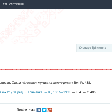
ТРАНСЛІТЕРАЦІЯ
Словарь Грінченка
шковая.
Так на нім ховпак мугтит, як золото ряхтит.
Гол. IV. 438.
 4-х тт. / За ред. Б. Грінченка. — К., 1907—1909.
— Т. 4. — С. 406.
Поділитись: