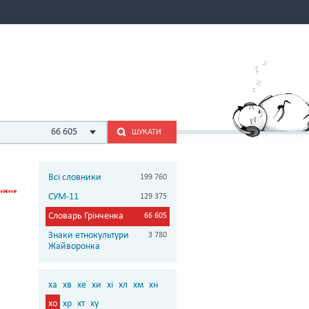
66 605
ШУКАТИ
Всі словники
199 760
СУМ-11
129 375
Словарь Грінченка
66 605
Знаки етнокультури
3 780
Жайворонка
ха
хв
хе
хи
хі
хл
хм
хн
хо
хр
хт
ху