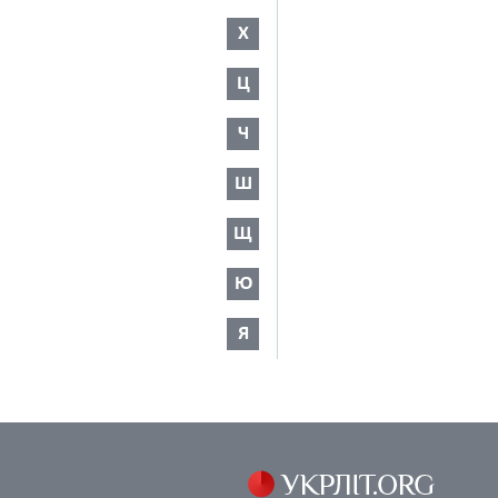
Х
Ц
Ч
Ш
Щ
Ю
Я