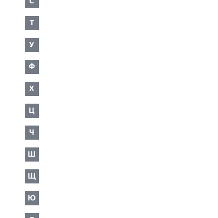
С
Т
У
Ф
Х
Ц
Ч
Ш
Щ
Ю