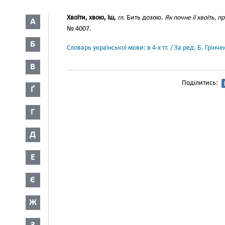
Хвоїти, хвою, їш,
гл.
Бить дозою.
Як почне її хвоїть,
А
№ 4007.
Б
Словарь української мови: в 4-х тт. / За ред. Б. Грін
В
Поділитись:
Ґ
Г
Д
Е
Є
Ж